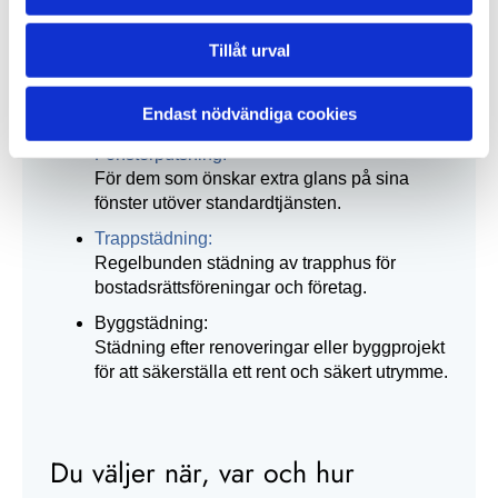
En omfattande städning som är idealisk när
du flyttar in eller ut.
Tillåt urval
Kontorsstädning:
Skräddarsydda lösningar för att hålla din
Endast nödvändiga cookies
arbetsplats ren och inbjudande.
Fönsterputsning:
För dem som önskar extra glans på sina
fönster utöver standardtjänsten.
Trappstädning:
Regelbunden städning av trapphus för
bostadsrättsföreningar och företag.
Byggstädning:
Städning efter renoveringar eller byggprojekt
för att säkerställa ett rent och säkert utrymme.
Du väljer när, var och hur