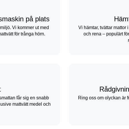
dsmaskin på plats
Hämt
lig miljö. Vi kommer ut med
Vi hämtar, tvättar mattor
attvätt för trånga hörn.
och rena – populärt för
t
Rådgivnin
gsmattan får sig en snabb
Ring oss om olyckan är f
lusive mattvätt medel och