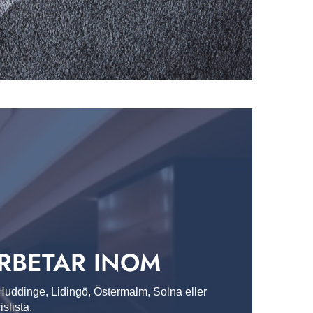
ARBETAR INOM
i Huddinge, Lidingö, Östermalm, Solna eller
slista.