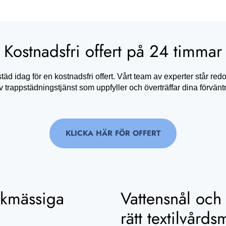
Kostnadsfri offert på 24 timmar
d idag för en kostnadsfri offert. Vårt team av experter står redo
iv trappstädningstjänst som uppfyller och överträffar dina förvänt
KLICKA HÄR FÖR OFFERT
ckmässiga
Vattensnål och
rätt textilvårds