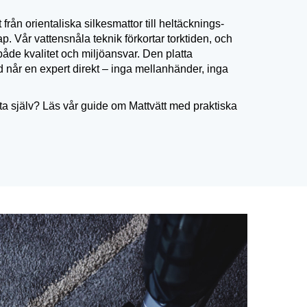
t från orientaliska silkes­mattor till heltäcknings­
p. Vår vattensnåla teknik förkortar torktiden, och
både kvalitet och miljö­­ansvar. Den platta
id når en expert direkt – inga mellanhänder, inga
atta själv? Läs vår guide om Mattvätt med praktiska