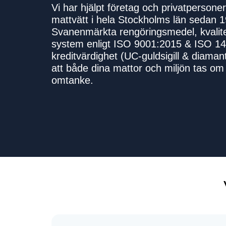
Vi har hjälpt företag och privatperson
mattvätt i hela Stockholms län sedan 
Svanenmärkta rengörings­­­medel, kvalitet
system enligt ISO 9001:2015 & ISO 1
kreditvärdighet (UC-guldsigill & diamant
att både dina mattor och miljön tas o
omtanke.