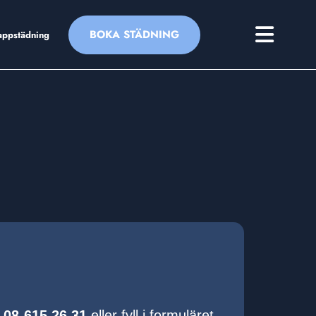
BOKA STÄDNING
appstädning
å
08-615 26 31
eller fyll i formuläret