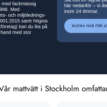
er med fackmässig
här nedanför – vi å
1998. Med
inom 24 timmar.
s- och miljö­­lednings­­
4001:2015 samt högsta
KLICKA HÄR FÖR A
företag) kan du lita på
m hand med stor
Vår mattvätt i Stockholm omfatta