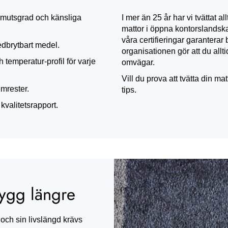
, smutsgrad och känsliga
I mer än 25 år har vi tvättat all
mattor i öppna kontors­landska
våra certifieringar garanterar 
dbrytbart medel.
organisationen gör att du allt
 temperatur-profil för varje
omvägar.
Vill du prova att tvätta din m
emrester.
tips.
kvalitetsrapport.
nygg längre
 och sin livslängd krävs