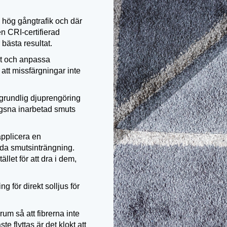
 hög gångtrafik och där
n CRI-certifierad
bästa resultat.
ekt och anpassa
att missfärgningar inte
 grundlig djuprengöring
lägsna inarbetad smuts
pplicera en
ida smutsinträngning.
ället för att dra i dem,
 för direkt solljus för
um så att fibrerna inte
 flyttas är det klokt att