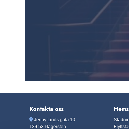
Kontakta oss
Hems

Jenny Linds gata 10
Städni
129 52 Hägersten
Flyttst