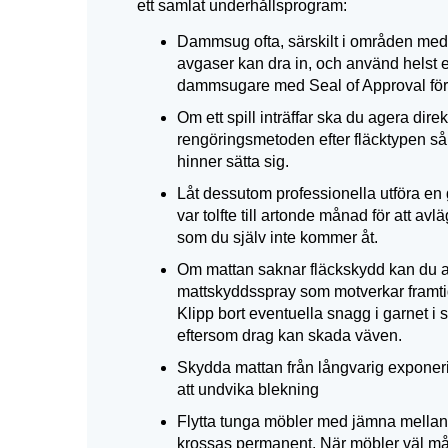
ett samlat underhållsprogram:
Dammsug ofta, särskilt i områden med
avgaser kan dra in, och använd helst e
dammsugare med Seal of Approval för 
Om ett spill inträffar ska du agera dir
rengöringsmetoden efter fläcktypen så 
hinner sätta sig.
Låt dessutom professionella utföra en
var tolfte till artonde månad för att av
som du själv inte kommer åt.
Om mattan saknar fläckskydd kan du a
mattskyddsspray som motverkar framt
Klipp bort eventuella snagg i garnet i st
eftersom drag kan skada väven.
Skydda mattan från långvarig exponering
att undvika blekning
Flytta tunga möbler med jämna mellanr
krossas permanent. När möbler väl måste