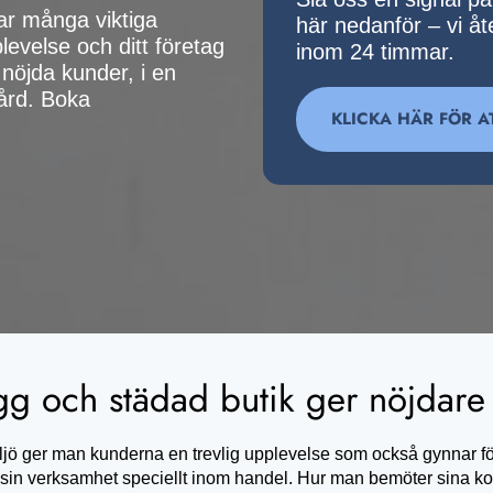
har många viktiga
här nedanför – vi å
levelse och ditt företag
inom 24 timmar.
nöjda kunder, i en
ård. Boka
KLICKA HÄR FÖR A
gg och städad butik ger nöjdare
jö ger man kunderna en trevlig upplevelse som också gynnar fö
 sin verksamhet speciellt inom handel. Hur man bemöter sina ko