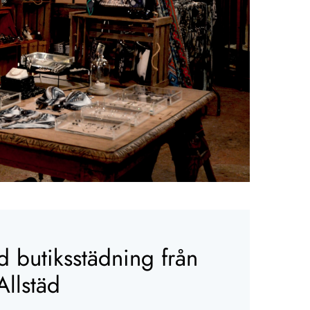
 butiksstädning från
llstäd