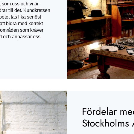
 som oss och vi är
ar till det. Kundkretsen
tet tas lika seriöst
att bidra med korrekt
a områden som kräver
und och anpassar oss
Fördelar med
Stockholms A