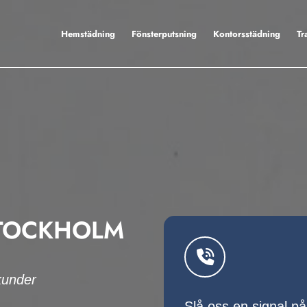
Hemstädning
Fönsterputsning
Kontorsstädning
Tr
STOCKHOLM
kunder
Slå oss en signal p