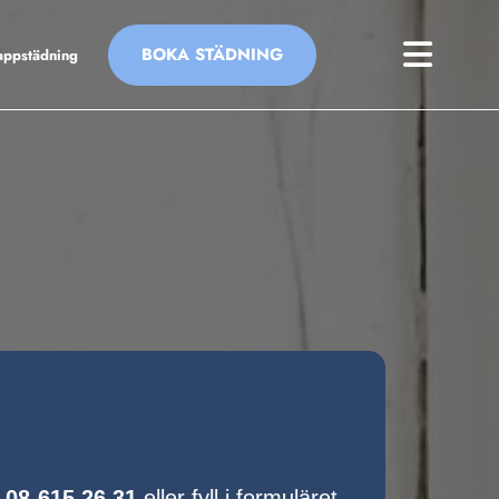
BOKA STÄDNING
appstädning
å
08-615 26 31
eller fyll i formuläret