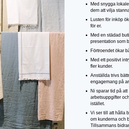
Med snygga lokaler 
dem att vilja stann
Lusten för inköp öka
för er.
Med en städad butik
presentation som bli
Förtroendet ökar bå
Med ett positivt int
fler kunder.
Anställda trivs bätt
engagemang på arb
Ni sparar tid på at
arbetsuppgifter och
istället.
Vi ser till att håll
om kunderna och bi
Tillsammans bidrar 