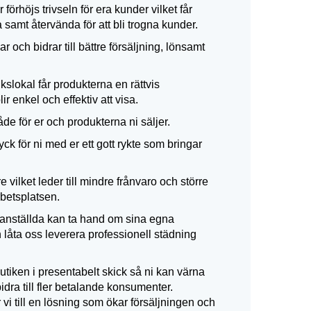
förhöjs trivseln för era kunder vilket får
a samt återvända för att bli trogna kunder.
r och bidrar till bättre försäljning, lönsamt
slokal får produkterna en rättvis
r enkel och effektiv att visa.
de för er och produkterna ni säljer.
ryck för ni med er ett gott rykte som bringar
re vilket leder till mindre frånvaro och större
etsplatsen.
t anställda kan ta hand om sina egna
 låta oss leverera professionell städning
a butiken i presentabelt skick så ni kan värna
dra till fler betalande konsumenter.
vi till en lösning som ökar försäljningen och