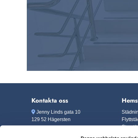
Kontakta oss
Hems

Jenny Linds gata 10
Städni
129 52 Hägersten
Flyttst
Storstä

info@stockholmsallstad.se
Fönster