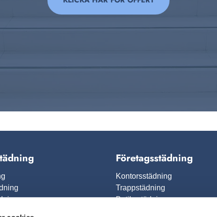
KLICKA HÄR FÖR OFFERT
tädning
Företagsstädning
ng
Kontorsstädning
ädning
Trappstädning
dning
Butiksstädning
puts