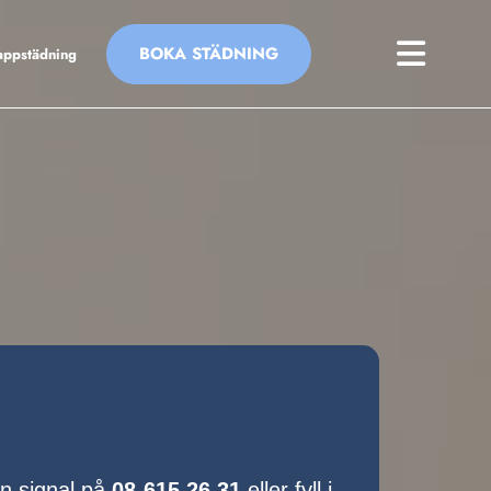
BOKA STÄDNING
appstädning
en signal på
08-615 26 31
eller fyll i