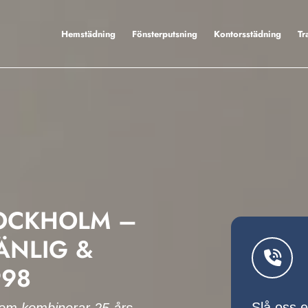
Hemstädning
Fönsterputsning
Kontorsstädning
Tr
TOCKHOLM –
ÄNLIG &
998
Slå oss 