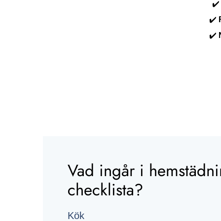
✔
✔️
✔️
Vad ingår i hemstädn
checklista?
Kök