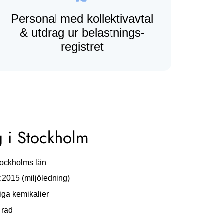
Personal med kollektiv­avtal
& utdrag ur belastnings­
registret
g i Stockholm
tockholms län
:2015 (miljöledning)
iga kemikalier
 rad