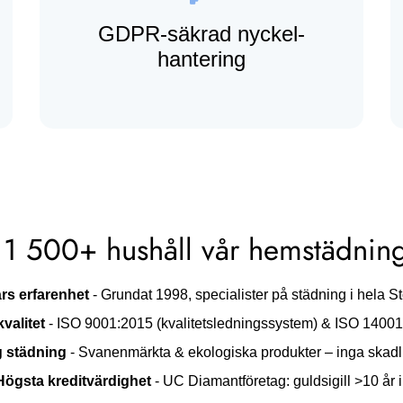
GDPR-säkrad nyckel­
hantering
r 1 500+ hushåll vår hemstädnin
rs erfarenhet
- Grundat 1998, specialister på städning i hela S
valitet
- ISO 9001:2015 (kvalitetslednings­system) & ISO 14001
g städning
- Svanenmärkta & ekologiska produkter – inga skadl
Högsta kreditvärdighet
- UC Diamant­företag: guldsigill >10 år i