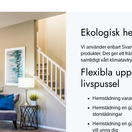
Ekologisk h
Vi använder enbart Svan
produkter. Det ger ett f
samtidigt vårt klimatavtry
Flexibla upp
livspussel
Hemstädning varann
Hemstädning en gå
storstädningar
Hemstädning en gån
vill unna dig