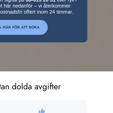
et här nedanför – vi återkommer
ostnadsfri offert inom 24 timmar.
A HÄR FÖR ATT BOKA
tan dolda avgifter