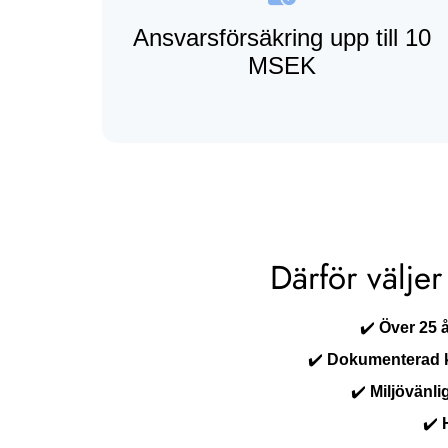
Ansvarsförsäkring upp till 10
MSEK
Därför välje
✔️
Över 25 å
✔️
Dokumenterad k
✔️
Miljövänli
✔️