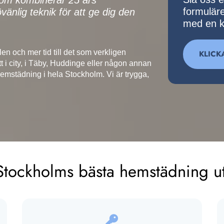
 som kombinerar 25 års
formulär
änlig teknik för att ge dig den
med en k
len och mer tid till det som verkligen
KLICK
t i city, i Täby, Huddinge eller någon annan
 hemstädning i hela Stockholm. Vi är trygga,
 Stockholms bästa hemstädning u