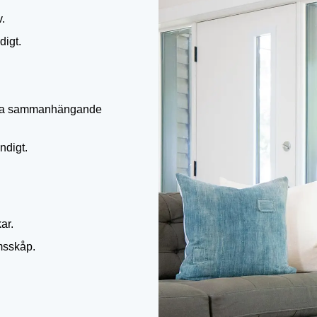
.
digt.
ndra sammanhängande
ndigt.
ar.
msskåp.