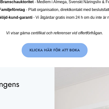
️
Bransch­auktoritet
- Medlem i Almega, Svenskt Näringsliv & F
Familjeföretag
- Platt organisation, direktkontakt med besluts­fat
Nöjd-kund-garanti
- Vi åtgärdar gratis inom 24 h om du inte är 
Vi visar gärna certifikat och referenser vid offertförfrågan.
KLICKA HÄR FÖR ATT BOKA
ingens