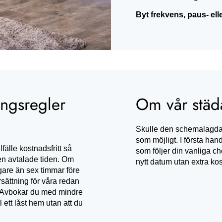
Byt frekvens, paus- ell
ngsregler
Om vår städa
Skulle den schemalagda s
som möjligt. I första ha
fälle kostnadsfritt så
som följer din vanliga ch
en avtalade tiden. Om
nytt datum utan extra kos
gare än sex timmar före
rsättning för våra redan
 Avbokar du med mindre
l ett låst hem utan att du