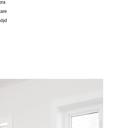
ora
tare
nöjd